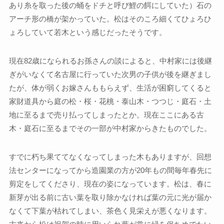
あり糸を取った後の蛹をドチと呼び鯉の餌にしていた）石の
アーチ形の橋が架かっていた。松はそのころ細くてひょろひ
ょろしていて若木という感じだったそうです。
現在82歳になられるお孫さんの談によると、中村家には後継
ぎがいなくて名古屋に行っていた次男の子供が後を継ぎまし
たが、体が弱くお嫁さんももらえず、生活が困窮してくると
家財道具から庭の松・桜・花桃・泰山木・つつじ・庭石・土
地に至るまで売り払ってしまったとか。現在ここにある古
木・庭石に至るまでその一部が中村家からきたものでした。
すでに朽ち果ててなくなってしまった木もありますが、回想
法センターになってから造園業の方が20年もの間毎年春先に
剪定をしてくださり、現在の姿になっています。松は、春に
新芽が出る前に古い葉を取り除かなければ葉の元に光が届か
なくて下葉が枯れてしまい、茶色く見栄えが悪くなります。