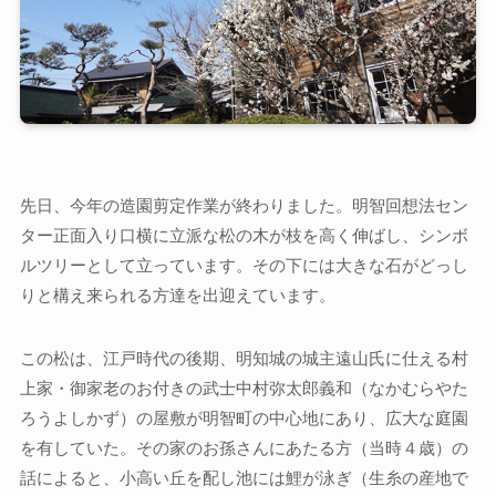
先日、今年の造園剪定作業が終わりました。明智回想法セン
ター正面入り口横に立派な松の木が枝を高く伸ばし、シンボ
ルツリーとして立っています。その下には大きな石がどっし
りと構え来られる方達を出迎えています。
この松は、江戸時代の後期、明知城の城主遠山氏に仕える村
上家・御家老のお付きの武士中村弥太郎義和（なかむらやた
ろうよしかず）の屋敷が明智町の中心地にあり、広大な庭園
を有していた。その家のお孫さんにあたる方（当時４歳）の
話によると、小高い丘を配し池には鯉が泳ぎ（生糸の産地で