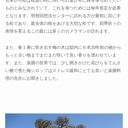
古来から松は祝賀の時に用いられ葉が常に緑を保ちめでたい
ものとみなされていて、これを保つためには毎年剪定が必要
となります。明智回想法センターに訪れる方が最初に目にす
る松であり、庭全体の格をあげる大切な松です。四季折々の
表情を変えるこの庭には多くのカメラマンが訪れます。
また、春１番に咲き出す梅の木は邸内に６本20年前の物から
もっと古い物までまだまだ咲いて良い香りを漂わせていま
す。また、薬膳の世界では、少し開きかけた花びらをてんさ
い糖で煮た梅シロップはストレス緩和にとても良いと薬膳料
理の先生にお聞きしました。