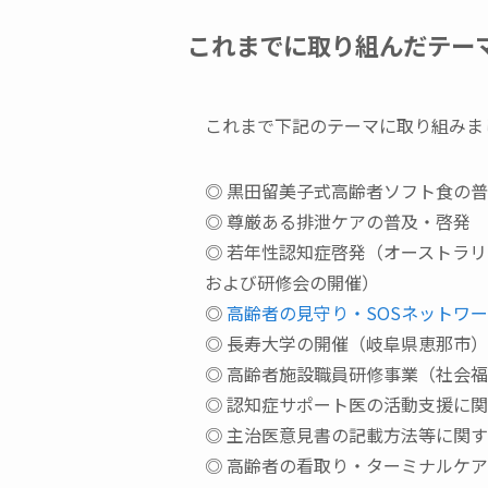
これまでに取り組んだテー
これまで下記のテーマに取り組みま
◎ 黒田留美子式高齢者ソフト食の
◎ 尊厳ある排泄ケアの普及・啓発
◎ 若年性認知症啓発（オーストラ
および研修会の開催）
◎
高齢者の見守り・SOSネットワ
◎ 長寿大学の開催（岐阜県恵那市）
◎ 高齢者施設職員研修事業（社会
◎ 認知症サポート医の活動支援に
◎ 主治医意見書の記載方法等に関
◎ 高齢者の看取り・ターミナルケ