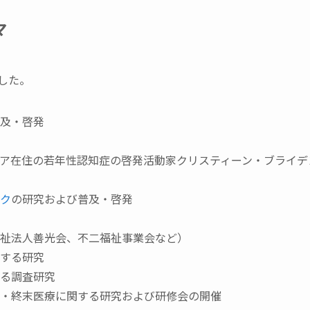
マ
した。
普及・啓発
リア在住の若年性認知症の啓発活動家クリスティーン・ブライ
ーク
の研究および普及・啓発
福祉法人善光会、不二福祉事業会など）
関する研究
する調査研究
ア・終末医療に関する研究および研修会の開催