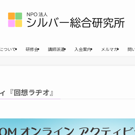
について
研修会
講師派遣
入会案内
メルマガ
問
ィ『回想ラヂオ』