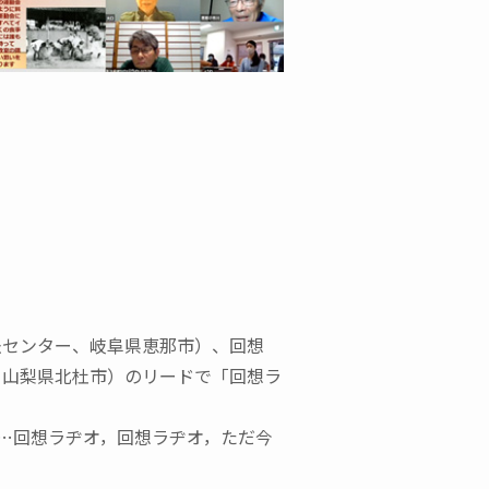
法センター、岐阜県恵那市）、回想
、山梨県北杜市）のリードで「回想ラ
…回想ラヂオ，回想ラヂオ，ただ今