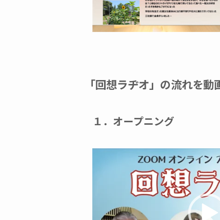
「回想ラヂオ」の流れを動画
１．オープニング
動
画
プ
レ
ー