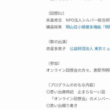
（回想DJ）
来島修志 NPO法人シルバー総合
横森咲希
明山荘小規模多機能「明
（歌の出演）
赤星多賀子
公益財団法人 東京ミ
（参加）
オンライン回想会の方々、恵那市明
（プログラムのおもな内容）
◎思い出歳時記 止まらな～い話
「オンライン回想会」のメンバー
◎思い出綴り書き