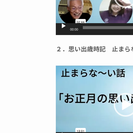
ヤ
ー
00:00
２．思い出歳時記 止まら
動
画
プ
レ
ー
ヤ
ー