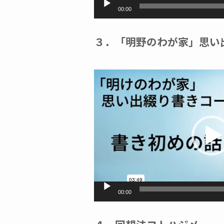
00:00
３．「明野のわが家」思い
動
画
プ
レ
ー
ヤ
ー
00:00