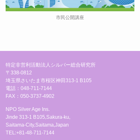
市民公開講座
特定非営利活動法人シルバー総合研究所
〒338-0812
埼玉県さいたま市桜区神田313-1 B105
電話：048-711-7144
FAX：050-3737-4902
NPO Silver Age Ins.
Jinde 313-1 B105,Sakura-ku,
Saitama-City,Saitama,Japan
TEL:+81-48-711-7144