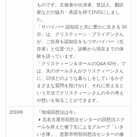
ものです。主催者や出演者、世話人、翻訳
家などの協力・承諾を得てDVDにしまし
た。
「サバイバー 認知症と共に豊かに生きる 34
分」は、クリスティーン・ブライデンさん
が、ご自身を認知症をもつサバイバー（生
存者）と位置づけ、診断から現在までの体
験を語っています。
「クリスティーン＆ポールのQ&A 42分」で
は、夫のポールさんがクリスティーンさん
に、日頃どのような暮らしをしているかさ
まざまな質問を投げかけ、それに答えると
いう方法でクリスティーンさんの今の考え
や想いを知ることができます。
2016年
『地域回想法は今』
北名古屋市回想法センターの回想法スク
ールを終えた修了生によるグループ「いき
いき隊」、恵那市明智回想法センターの修