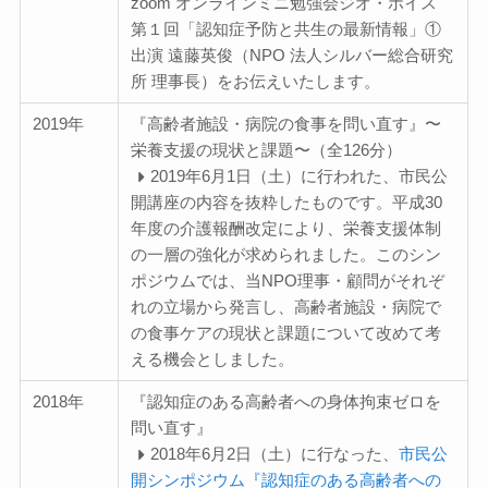
zoom オンラインミニ勉強会ジオ・ボイス
第１回「認知症予防と共⽣の最新情報」①
出演 遠藤英俊（NPO 法⼈シルバー総合研究
所 理事⻑）をお伝えいたします。
2019年
『高齢者施設・病院の食事を問い直す』〜
栄養支援の現状と課題〜（全126分）
2019年6月1日（土）に行われた、市民公
開講座の内容を抜粋したものです。平成30
年度の介護報酬改定により、栄養支援体制
の一層の強化が求められました。このシン
ポジウムでは、当NPO理事・顧問がそれぞ
れの立場から発言し、高齢者施設・病院で
の食事ケアの現状と課題について改めて考
える機会としました。
2018年
『認知症のある高齢者への身体拘束ゼロを
問い直す』
2018年6月2日（土）に行なった、
市民公
開シンポジウム『認知症のある高齢者への