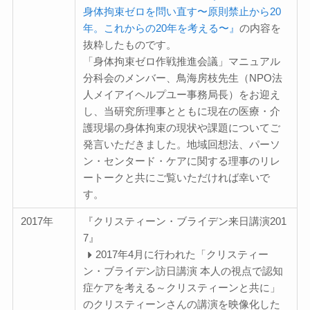
身体拘束ゼロを問い直す〜原則禁止から20
年。これからの20年を考える〜』
の内容を
抜粋したものです。
「身体拘束ゼロ作戦推進会議」マニュアル
分科会のメンバー、鳥海房枝先生（NPO法
人メイアイヘルプユー事務局長）をお迎え
し、当研究所理事とともに現在の医療・介
護現場の身体拘束の現状や課題についてご
発言いただきました。地域回想法、パーソ
ン・センタード・ケアに関する理事のリレ
ートークと共にご覧いただければ幸いで
す。
2017年
『クリスティーン・ブライデン来日講演201
7』
2017年4月に行われた「クリスティー
ン・ブライデン訪日講演 本人の視点で認知
症ケアを考える～クリスティーンと共に」
のクリスティーンさんの講演を映像化した