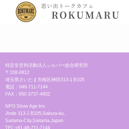
特定非営利活動法人シルバー総合研究所
〒338-0812
埼玉県さいたま市桜区神田313-1 B105
電話：048-711-7144
FAX：050-3737-4902
NPO Silver Age Ins.
Jinde 313-1 B105,Sakura-ku,
Saitama-City,Saitama,Japan
TEL:+81-48-711-7144