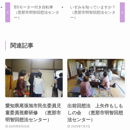
BSモーター付き自転車
いずみを知っていますか？
（恵那市明智回想法センタ
（恵那市明智回想法センタ
ー）
ー）
関連記事
愛知県尾張旭市民生委員児
出前回想法 上矢作もしも
童委員視察研修 （恵那市
しの会 （恵那市明智回想
明智回想法センター）
法センター）
2025年8月22日
2025年7月7日