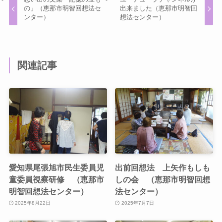
の」（恵那市明智回想法セ
出来ました（恵那市明智回
ンター）
想法センター）
関連記事
愛知県尾張旭市民生委員児
出前回想法 上矢作もしも
童委員視察研修 （恵那市
しの会 （恵那市明智回想
明智回想法センター）
法センター）
2025年8月22日
2025年7月7日