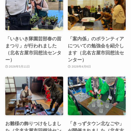
「いきいき隊園芸部春の苗
「案内係」のボランティア
まつり」が行われました
についての勉強会を紹介し
（北名古屋市回想法センタ
ます（北名古屋市回想法セ
ー）
ンター）
2026年5月11日
2026年4月6日
お雛様の飾りつけをしまし
「きっずタウン北なごや」
た（北名古屋市回想法セン
が開催されました（北名古