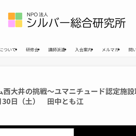
について
研修会
講師派遣
入会案内
メルマガ
問
ーム西大井の挑戦〜ユマニチュード認定施設
月30日（土） 田中とも江