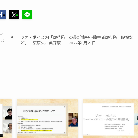
ライ
ジオ・ボイス24「虐待防止の最新情報〜障害者虐待防止映像な
りま
ど」 栗原久、桑野康一 2022年8月27日