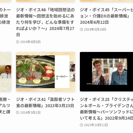
のトー
ジオ・ボイス46「地域回想法の
ジオ・ボイス45「スーパー
の排泄
最新情報～回想法を始めるにあ
ョン・介護DXの最新情報」
の排泄
たり何を学び，どんな準備をす
2024年6月22日
ればよいか？～」2024年7月27
2024年6月28日
日
2024年8月8日
医療・
ジオ・ボイス42「高齢者ソフト
ジオ・ボイス25「クリステ
アルツ
食の最新情報」2023年3月23日
ン＆ポール・ブライデンさ
状と課
最新情報〜パーソンフッド
2024年5月1日
いて考える」2022年9月24
2022年10月11日