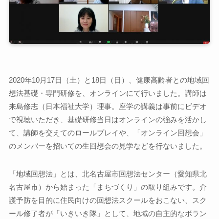
2020年10月17日（土）と18日（日）、健康高齢者との地域回
想法基礎・専門研修を、オンラインにて行いました。講師は
来島修志（日本福祉大学）理事。座学の講義は事前にビデオ
で視聴いただき、基礎研修当日はオンラインの強みを活かし
て、講師を交えてのロールプレイや、「オンライン回想会」
のメンバーを招いての生回想会の見学などを行ないました。
「地域回想法」とは、北名古屋市回想法センター（愛知県北
名古屋市）から始まった「まちづくり」の取り組みです。介
護予防を目的に住民向けの回想法スクールをおこない、スク
ール修了者が「いきいき隊」として、地域の自主的なボラン