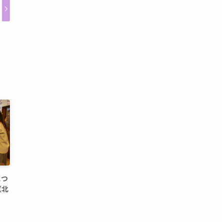
につ
（北