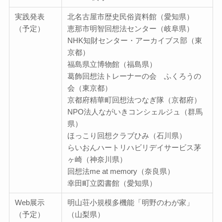
実践発表
北名古屋市歴史民俗資料館（愛知県）
（予定）
恵那市明智回想法センター（岐阜県）
NHK知財センター・アーカイブス部（東
京都）
福島県立博物館（福島県）
葛飾回想法トレーナーの会 ふくろうの
会（東京都）
京都府精華町回想法つなぎ隊（京都府）
NPO法人ながいきコンシェルジュ（群馬
県）
ほっこり回想クラブひみ（石川県）
らいおんハートリハビリデイサービス茅
ヶ崎（神奈川県）
回想法me at memory（奈良県）
幸田町立図書館（愛知県）
Web展示
明山荘小規模多機能「明野のわが家」
（予定）
（山梨県）