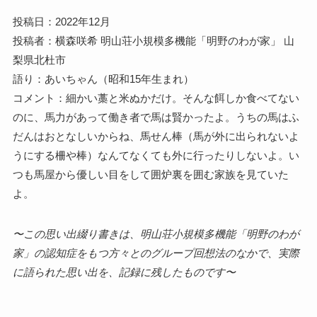
投稿日：2022年12月
投稿者：横森咲希 明山荘小規模多機能「明野のわが家」 山
梨県北杜市
語り：あいちゃん（昭和15年生まれ）
コメント：細かい藁と米ぬかだけ。そんな餌しか食べてない
のに、馬力があって働き者で馬は賢かったよ。うちの馬はふ
だんはおとなしいからね、馬せん棒（馬が外に出られないよ
うにする柵や棒）なんてなくても外に行ったりしないよ。い
つも馬屋から優しい目をして囲炉裏を囲む家族を見ていた
よ。
〜この思い出綴り書きは、明山荘小規模多機能「明野のわが
家」の認知症をもつ方々とのグループ回想法のなかで、実際
に語られた思い出を、記録に残したものです〜