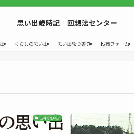
思い出歳時記 回想法センター
出
くらしの思い出
思い出綴り書き
投稿フォーム
五月の思い出