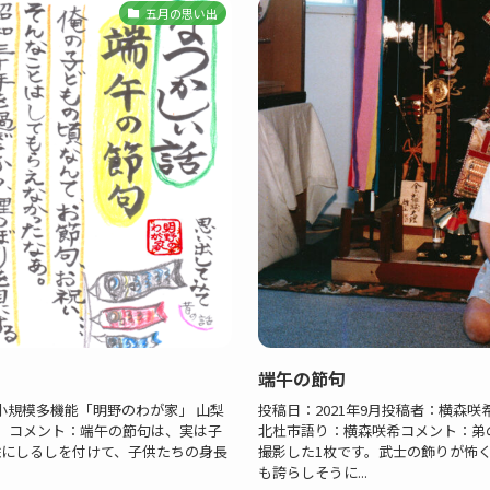
五月の思い出
端午の節句
荘小規模多機能「明野のわが家」 山梨
投稿日：2021年9月投稿者：横森
）コメント：端午の節句は、実は子
北杜市語り：横森咲希コメント：弟
柱にしるしを付けて、子供たちの身長
撮影した1枚です。武士の飾りが怖
も誇らしそうに...