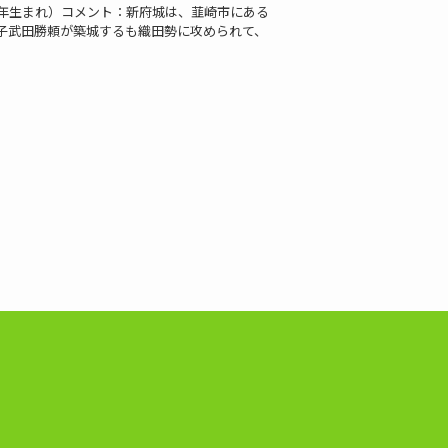
年生まれ）コメント：新府城は、韮崎市にある
子武田勝頼が築城するも織田勢に攻められて、