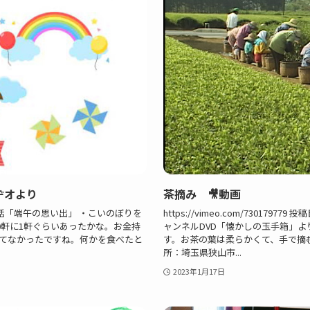
ヂオより
茶摘み 🎥動画
い話「端午の思い出」 ・こいのぼりを
https://vimeo.com/73017
0軒に1軒ぐらいあったかな。お金持
ャンネルDVD「懐かしの玉手箱」
てなかったですね。何かを食べたと
す。お茶の葉は柔らかくて、手で摘
所：埼玉県狭山市...
2023年1月17日