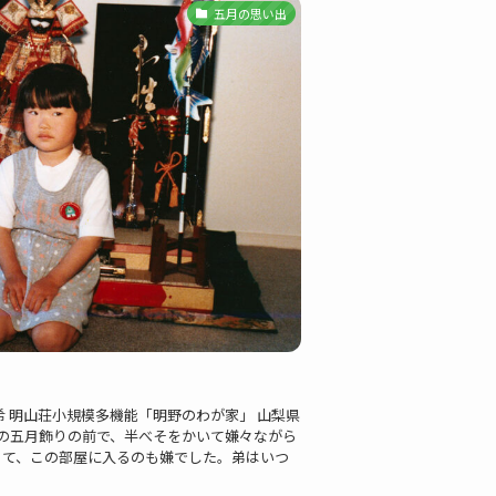
五月の思い出
咲希 明山荘小規模多機能「明野のわが家」 山梨県
の五月飾りの前で、半べそをかいて嫌々ながら
くて、この部屋に入るのも嫌でした。弟はいつ