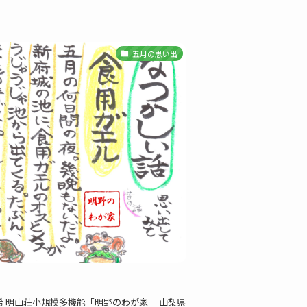
五月の思い出
咲希 明山荘小規模多機能「明野のわが家」 山梨県