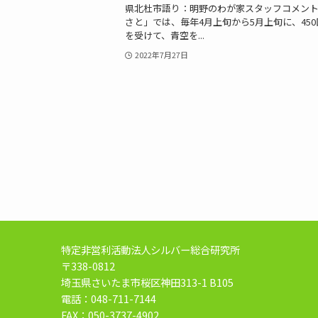
県北杜市語り：明野のわが家スタッフコメン
さと」では、毎年4月上旬から5月上旬に、45
を受けて、青空を...
2022年7月27日
特定非営利活動法人シルバー総合研究所
〒338-0812
埼玉県さいたま市桜区神田313-1 B105
電話：048-711-7144
FAX：050-3737-4902