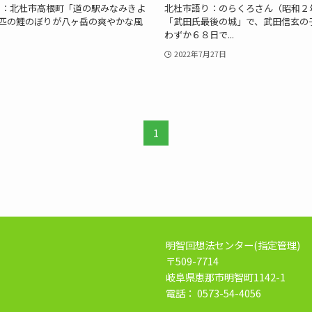
ト：北杜市高根町「道の駅みなみきよ
北杜市語り：のらくろさん（昭和２
0匹の鯉のぼりが八ヶ岳の爽やかな風
「武田氏最後の城」で、武田信玄の
わずか６８日で...
2022年7月27日
1
明智回想法センター
(指定管理)
〒509-7714
岐阜県恵那市明智町1142-1
電話： 0573-54-4056