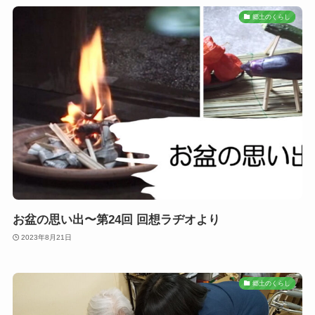
郷土のくらし
お盆の思い出〜第24回 回想ラヂオより
2023年8月21日
郷土のくらし