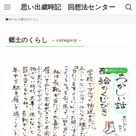
思い出歳時記 回想法センター
ホーム
郷土のくらし
郷土のくらし
– category –
郷土のくらし