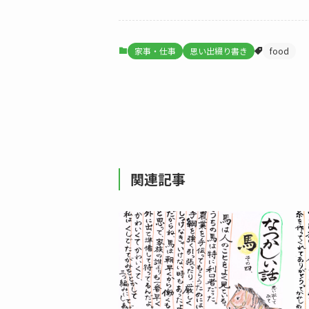
家事・仕事
思い出綴り書き
food
関連記事