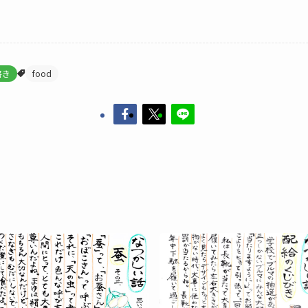
書き
food