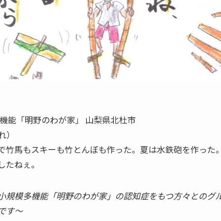
機能「明野のわが家」 山梨県北杜市
れ）
で竹馬もスキーも竹とんぼも作った。夏は水鉄砲を作った
したねぇ。
小規模多機能「明野のわが家」の認知症をもつ方々とのグ
です〜