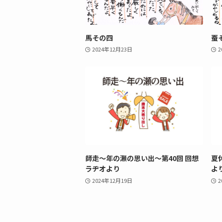
馬その四
蚕
2024年12月23日
2
師走〜年の瀬の思い出〜第40回 回想
夏
ラヂオより
よ
2024年12月19日
2