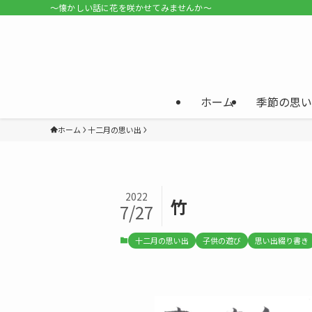
〜懐かしい話に花を咲かせてみませんか〜
ホーム
季節の思い
ホーム
十二月の思い出
2022
竹
7/27
十二月の思い出
子供の遊び
思い出綴り書き