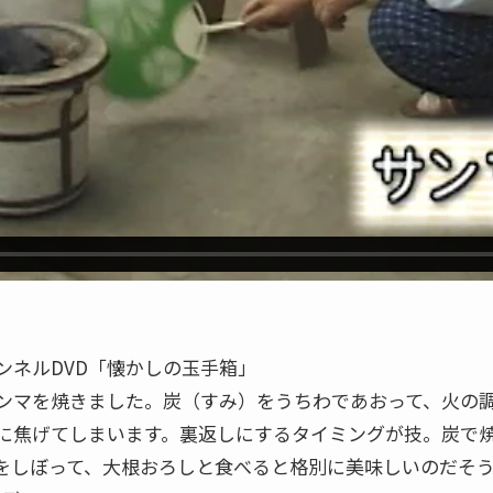
ンネルDVD「懐かしの玉手箱」
ンマを焼きました。炭（すみ）をうちわであおって、火の
に焦げてしまいます。裏返しにするタイミングが技。炭で
をしぼって、大根おろしと食べると格別に美味しいのだそ