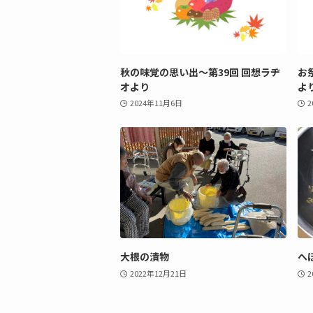
秋の味覚の思い出〜第39回 回想ラヂ
お
オより
よ
2024年11月6日
2
大根の漬物
へ
2022年12月21日
2