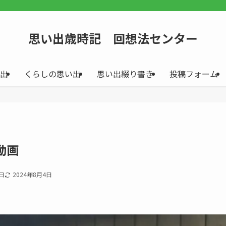
思い出歳時記 回想法センター
出
くらしの思い出
思い出綴り書き
投稿フォーム
動画
8日
2024年8月4日