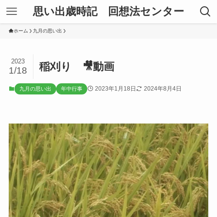
思い出歳時記 回想法センター
ホーム
九月の思い出
2023
稲刈り 🎥動画
1/18
2023年1月18日
2024年8月4日
九月の思い出
年中行事