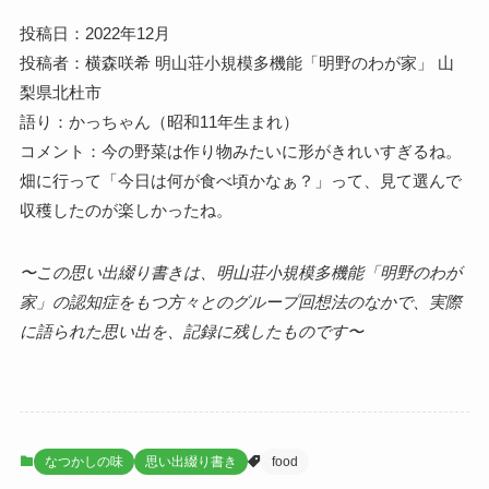
投稿日：2022年12月
投稿者：横森咲希 明山荘小規模多機能「明野のわが家」 山
梨県北杜市
語り：かっちゃん（昭和11年生まれ）
コメント：今の野菜は作り物みたいに形がきれいすぎるね。
畑に行って「今日は何が食べ頃かなぁ？」って、見て選んで
収穫したのが楽しかったね。
〜この思い出綴り書きは、明山荘小規模多機能「明野のわが
家」の認知症をもつ方々とのグループ回想法のなかで、実際
に語られた思い出を、記録に残したものです〜
なつかしの味
思い出綴り書き
food