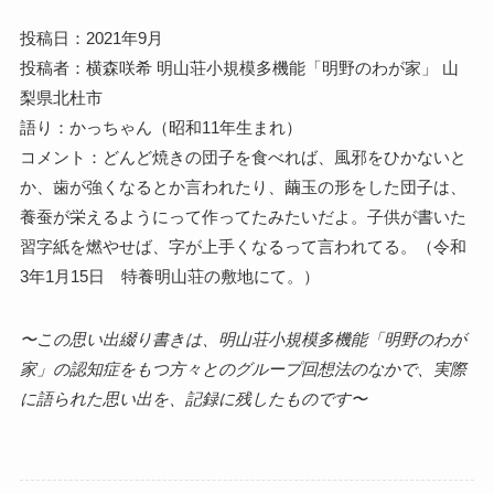
投稿日：2021年9月
投稿者：横森咲希 明山荘小規模多機能「明野のわが家」 山
梨県北杜市
語り：かっちゃん（昭和11年生まれ）
コメント：どんど焼きの団子を食べれば、風邪をひかないと
か、歯が強くなるとか言われたり、繭玉の形をした団子は、
養蚕が栄えるようにって作ってたみたいだよ。子供が書いた
習字紙を燃やせば、字が上手くなるって言われてる。（令和
3年1月15日 特養明山荘の敷地にて。）
〜この思い出綴り書きは、明山荘小規模多機能「明野のわが
家」の認知症をもつ方々とのグループ回想法のなかで、実際
に語られた思い出を、記録に残したものです〜