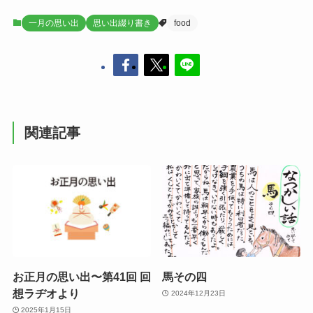
一月の思い出
思い出綴り書き
food
関連記事
お正月の思い出〜第41回 回
馬その四
想ラヂオより
2024年12月23日
2025年1月15日