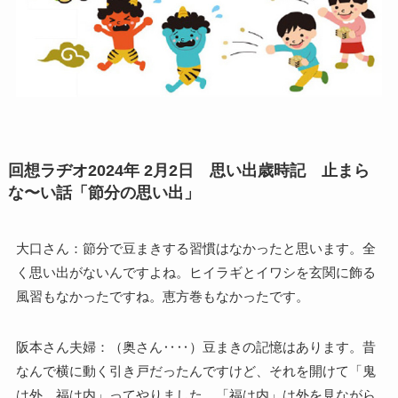
回想ラヂオ2024年 2月2日 思い出歳時記 止まら
な〜い話「節分の思い出」
大口さん：節分で豆まきする習慣はなかったと思います。全
く思い出がないんですよね。ヒイラギとイワシを玄関に飾る
風習もなかったですね。恵方巻もなかったです。
阪本さん夫婦：（奥さん‥‥）豆まきの記憶はあります。昔
なんで横に動く引き戸だったんですけど、それを開けて「鬼
は外、福は内」ってやりました。「福は内」は外を見ながら