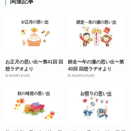
関連記事
お正月の思い出〜第41回 回
師走〜年の瀬の思い出〜第
想ラヂオより
40回 回想ラヂオより
2025年1月15日
2024年12月19日