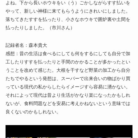
よね。下から長いホウキをい（う）ごかしながらすす払いを
やって、新しい神様に来てもらうようにきれいにしました。
落ちてきたすすを払ったり、小さなホウキで囲炉裏や土間を
払ったりしました。（市川さん）
記録者名：森本貴大
感想：昔の生活は食べるにしても何をするにしても自分で加
工したりすすを払ったりと手間のかかることが多かったとい
うことを改めて感じた。大根を干すなど野菜の加工から自分
たちでやるという発想は、スーパーで出来合いの物ばかり買
っている現代の私からしたらイメージすら容易に湧かない。
それによって現代は昔より生活がかなり楽になったかもしれ
ないが、食料問題などを安易に考えかねないという意味では
良くないのかもしれない。