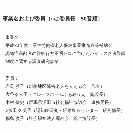
事業名および委員（○は委員長 50音順）
事業名：
平成20年度 厚生労働省老人保健事業推進費等補助金
認知症高齢者の徘徊行方不明ゼロに向けたハイリスク者登録
制度に関する調査研究事業
委員：
岩渕 雅子（釧路地区障害老人を支える会 代表）
大谷るみ子（グループホームふぁみりえ 施設長）
木村 敬史（群馬県沼田市社会福祉協議会 事務局長）
○永田 久美子（認知症研究・研修東京センター 研究部長）
福島 廣子（社会福祉法人麗寿会 総合施設長）