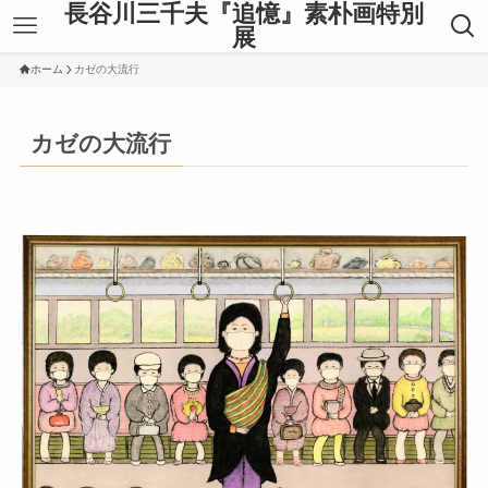
長谷川三千夫『追憶』素朴画特別
展
ホーム
カゼの大流行
カゼの大流行