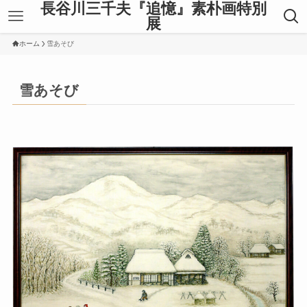
長谷川三千夫『追憶』素朴画特別
展
ホーム
雪あそび
雪あそび