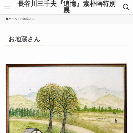
長谷川三千夫『追憶』素朴画特別
展
ホーム
お地蔵さん
お地蔵さん