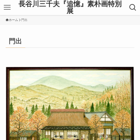
長谷川三千夫『追憶』素朴画特別
展
ホーム
門出
門出