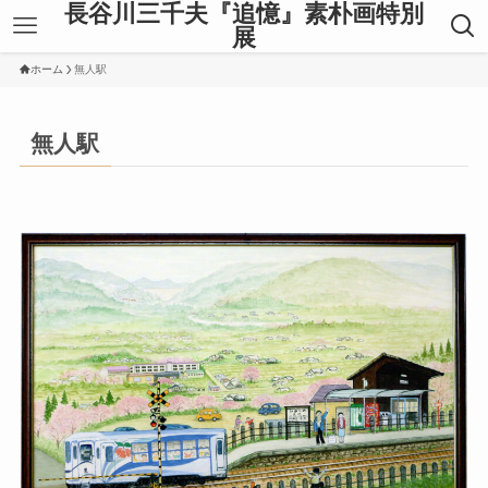
長谷川三千夫『追憶』素朴画特別
展
ホーム
無人駅
無人駅