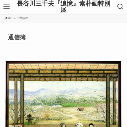
長谷川三千夫『追憶』素朴画特別
展
ホーム
通信簿
通信簿